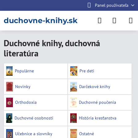
Panel používateľa
duchovne-knihy.sk
Duchovné knihy, duchovná
literatúra
Populárne
Pre deti
Novinky
Darčekové knihy
Orthodoxia
Duchovné poučenia
Duchovné osobnosti
História kresťanstva
Učebnice a slovníky
Ostatné