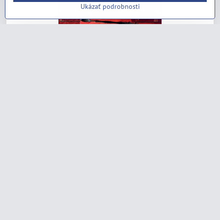
Ukázať podrobnosti
Sväté Prijímanie - Liek nesmrteľnosti
Skladom
5,73 €
Do košíka