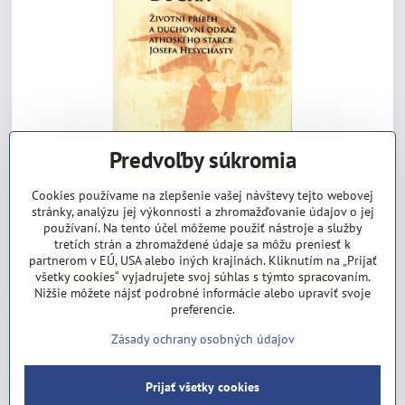
Predvoľby súkromia
Cookies používame na zlepšenie vašej návštevy tejto webovej
Dej krev získaš ducha
stránky, analýzu jej výkonnosti a zhromažďovanie údajov o jej
Skladom
používaní. Na tento účel môžeme použiť nástroje a služby
8,35 €
tretích strán a zhromaždené údaje sa môžu preniesť k
partnerom v EÚ, USA alebo iných krajinách. Kliknutím na „Prijať
Do košíka
všetky cookies“ vyjadrujete svoj súhlas s týmto spracovaním.
Nižšie môžete nájsť podrobné informácie alebo upraviť svoje
preferencie.
Zásady ochrany osobných údajov
Prijať všetky cookies