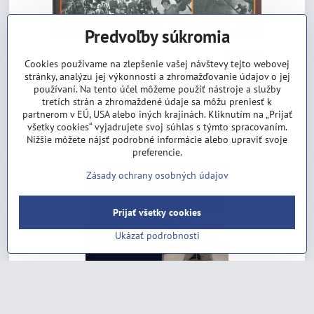
Predvoľby súkromia
30%
Cookies používame na zlepšenie vašej návštevy tejto webovej
stránky, analýzu jej výkonnosti a zhromažďovanie údajov o jej
Velikaja Otečestvennaja vojna
používaní. Na tento účel môžeme použiť nástroje a služby
Skladom
tretích strán a zhromaždené údaje sa môžu preniesť k
16,71 €
partnerom v EÚ, USA alebo iných krajinách. Kliknutím na „Prijať
všetky cookies“ vyjadrujete svoj súhlas s týmto spracovaním.
Do košíka
Nižšie môžete nájsť podrobné informácie alebo upraviť svoje
preferencie.
Zásady ochrany osobných údajov
Prijať všetky cookies
Ukázať podrobnosti