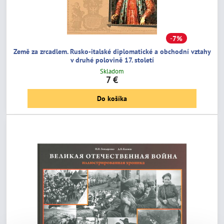
7%
Země za zrcadlem. Rusko-italské diplomatické a obchodní vztahy
v druhé polovině 17. století
Skladom
7 €
Do košíka