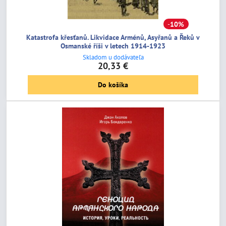
10%
Katastrofa křesťanů. Likvidace Arménů, Asyřanů a Řeků v
Osmanské říši v letech 1914-1923
Skladom u dodávateľa
20,33 €
Do košíka