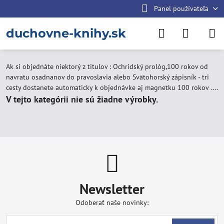
Panel používateľa
duchovne-knihy.sk
Ak si objednáte niektorý z titulov : Ochridský prológ,100 rokov od
navratu osadnanov do pravoslavia alebo Svätohorský zápisník - tri
cesty dostanete automaticky k objednávke aj magnetku 100 rokov ....
Newsletter
Odoberať naše novinky: