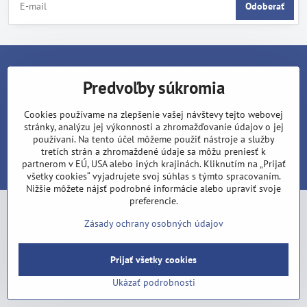
Odoberať
V dobe, keď všade vládne zhon a stres, je načase zastaviť sa a
Predvoľby súkromia
zamyslieť sa, či žijeme správne. Prinášame Vám knihy, ktoré Vám
možno prinesú odpovede, hodnoty a nový nahľad na život.
Cookies používame na zlepšenie vašej návštevy tejto webovej
stránky, analýzu jej výkonnosti a zhromažďovanie údajov o jej
používaní. Na tento účel môžeme použiť nástroje a služby
©
2026
Copyright
tretích strán a zhromaždené údaje sa môžu preniesť k
Predvoľby súkromia
Zásady ochrany osobných údajov
partnerom v EÚ, USA alebo iných krajinách. Kliknutím na „Prijať
Vytvorené pomocou:
BiznisWeb.sk
všetky cookies“ vyjadrujete svoj súhlas s týmto spracovaním.
Nižšie môžete nájsť podrobné informácie alebo upraviť svoje
preferencie.
Zásady ochrany osobných údajov
Prijať všetky cookies
Ukázať podrobnosti