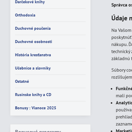
Darčekové knihy
Správca o
Orthodoxia
Údaje 
Duchovné poučenia
Na Vašom 
poskytnúť
Duchovné osobnosti
nákupu. Ď
technický
História kresťanstva
základnú 
Učebnice a slovníky
Súbory co
rozlišujem
Ostatné
Funkčné
Rusínske knihy a CD
mali pou
Analyti
Bonusy : Vianoce 2025
používa
prehlia
zazname
Marketi
Bonusové programy