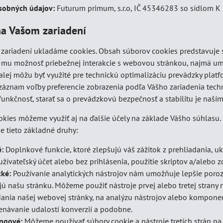
sobných údajov:
Futurum primum, s.r.o, IČ 45346283 so sídlom K 
na Vašom zariadení
zariadení ukladáme cookies. Obsah súborov cookies predstavuje s
 mu možnosť priebežnej interakcie s webovou stránkou, najmä umo
alej môžu byť využité pre technickú optimalizáciu prevádzky plat
 záznam voľby preferencie zobrazenia podľa Vášho zariadenia tech
funkčnosť, starať sa o prevádzkovú bezpečnosť a stabilitu je na
okies môžeme využiť aj na ďalšie účely na základe Vášho súhlasu.
e tieto základné druhy:
:
Doplnkové funkcie, ktoré zlepšujú váš zážitok z prehliadania, ukl
žívateľský účet alebo bez prihlásenia, použitie skriptov a/alebo zd
cké:
Používanie analytických nástrojov nám umožňuje lepšie poro
jú našu stránku. Môžeme použiť nástroje prvej alebo tretej stran
dania našej webovej stránky, na analýzu nástrojov alebo komponento
návanie udalostí konverzií a podobne.
ngové:
Môžeme používať súbory cookie a nástroje tretích strán na