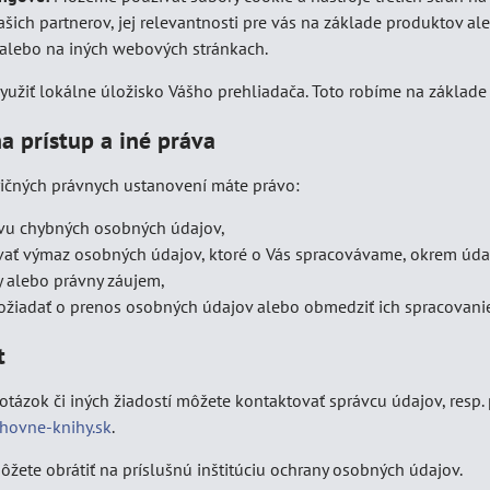
šich partnerov, jej relevantnosti pre vás na základe produktov ale
 alebo na iných webových stránkach.
užiť lokálne úložisko Vášho prehliadača. Toto robíme na základe
a prístup a iné práva
ričných právnych ustanovení máte právo:
vu chybných osobných údajov,
ať výmaz osobných údajov, ktoré o Vás spracovávame, okrem údaj
y alebo právny záujem,
ožiadať o prenos osobných údajov alebo obmedziť ich spracovani
t
 otázok či iných žiadostí môžete kontaktovať správcu údajov, res
hovne-knihy.sk
.
ôžete obrátiť na príslušnú inštitúciu ochrany osobných údajov.