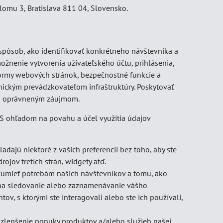
lomu 3, Bratislava 811 04, Slovensko.
pôsob, ako identifikovať konkrétneho návštevníka a
žnenie vytvorenia užívateľského účtu, prihlásenia,
formy webových stránok, bezpečnostné funkcie a
nickým prevádzkovateľom infraštruktúry. Poskytovať
ším oprávneným záujmom.
 S ohľadom na povahu a účel využitia údajov
adajú niektoré z vašich preferencií bez toho, aby ste
rojov tretích strán, widgety atď.
zumieť potrebám našich návštevníkov a tomu, ako
y na sledovanie alebo zaznamenávanie vášho
v, s ktorými ste interagovali alebo ste ich používali,
 zlepšenie ponuky produktov a/alebo služieb našej