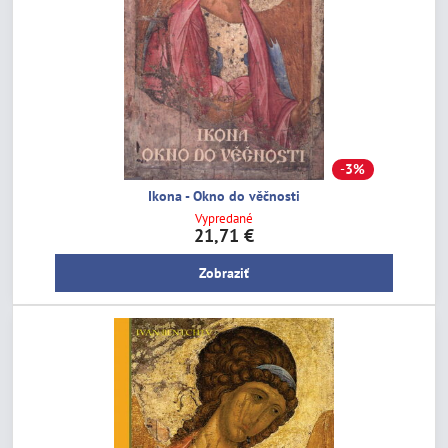
3%
Ikona - Okno do věčnosti
Vypredané
21,71 €
Zobraziť