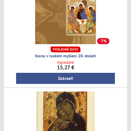
7%
POSLEDNÉ KUSY
Ikona v ruském myšlení 20. století
Vypredané
15,27 €
Zobraziť