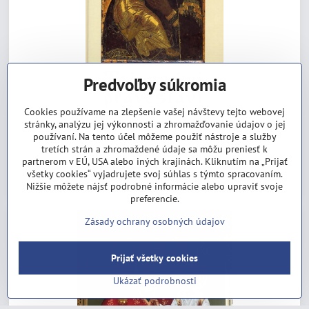
Predvoľby súkromia
Cookies používame na zlepšenie vašej návštevy tejto webovej
stránky, analýzu jej výkonnosti a zhromažďovanie údajov o jej
Tajemství pravosláví
používaní. Na tento účel môžeme použiť nástroje a služby
Vypredané
tretích strán a zhromaždené údaje sa môžu preniesť k
8,40 €
partnerom v EÚ, USA alebo iných krajinách. Kliknutím na „Prijať
všetky cookies“ vyjadrujete svoj súhlas s týmto spracovaním.
Zobraziť
Nižšie môžete nájsť podrobné informácie alebo upraviť svoje
preferencie.
Zásady ochrany osobných údajov
Prijať všetky cookies
Ukázať podrobnosti