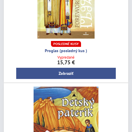
POSLEDNÉ KUSY
Proglas (posledný kus )
Vypredané
15,75 €
Zobraziť