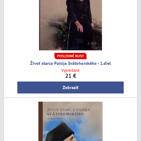
POSLEDNÉ KUSY
Život starca Paisija Svätohorského - 1.diel
Vypredané
21 €
Zobraziť