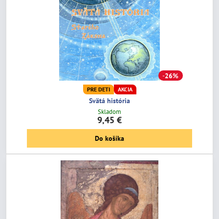
26%
PRE DETI
AKCIA
Svätá história
Skladom
9,45 €
Do košíka