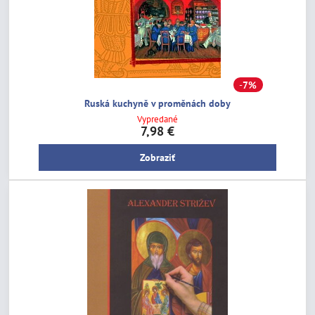
7%
Ruská kuchyně v proměnách doby
Vypredané
7,98 €
Zobraziť