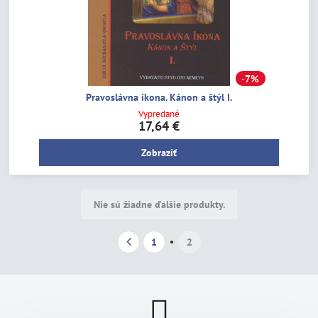
7%
Pravoslávna ikona. Kánon a štýl I.
Vypredané
17,64 €
Zobraziť
Nie sú žiadne ďalšie produkty.
1
2