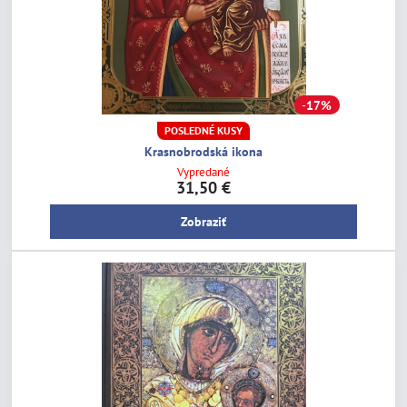
17%
POSLEDNÉ KUSY
Krasnobrodská ikona
Vypredané
31,50 €
Zobraziť