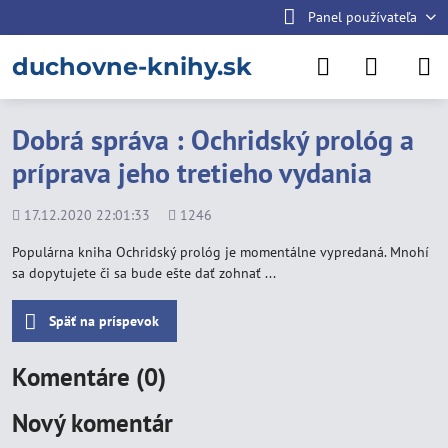
Panel používateľa
duchovne-knihy.sk
Dobrá správa : Ochridský prológ a
príprava jeho tretieho vydania
Pridané
Počet
17.12.2020 22:01:33
1246
zobrazení
Populárna kniha Ochridský prológ je momentálne vypredaná. Mnohí
sa dopytujete či sa bude ešte dať zohnať ...
Späť na príspevok
Komentáre (0)
Nový komentár