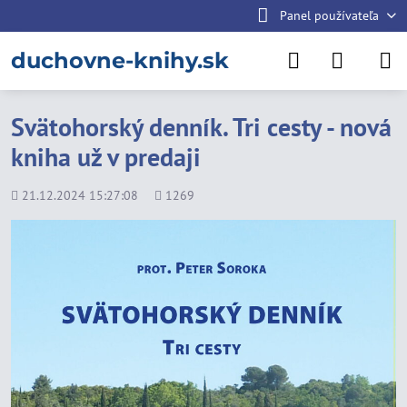
Panel používateľa
duchovne-knihy.sk
Svätohorský denník. Tri cesty - nová
kniha už v predaji
Pridané
Počet
21.12.2024 15:27:08
1269
zobrazení