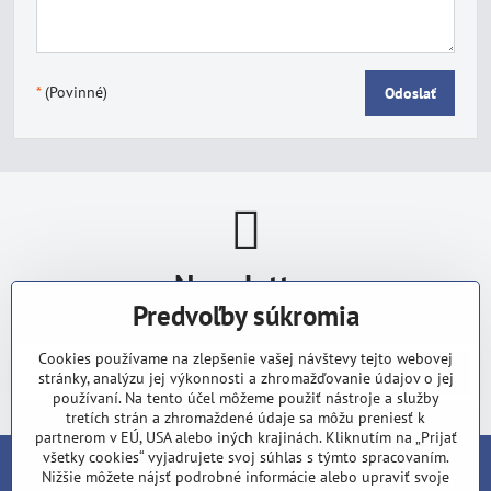
*
(Povinné)
Odoslať
Newsletter
Predvoľby súkromia
Odoberať naše novinky:
Cookies používame na zlepšenie vašej návštevy tejto webovej
Odoberať
stránky, analýzu jej výkonnosti a zhromažďovanie údajov o jej
používaní. Na tento účel môžeme použiť nástroje a služby
tretích strán a zhromaždené údaje sa môžu preniesť k
partnerom v EÚ, USA alebo iných krajinách. Kliknutím na „Prijať
všetky cookies“ vyjadrujete svoj súhlas s týmto spracovaním.
Nižšie môžete nájsť podrobné informácie alebo upraviť svoje
V dobe, keď všade vládne zhon a stres, je načase zastaviť sa a