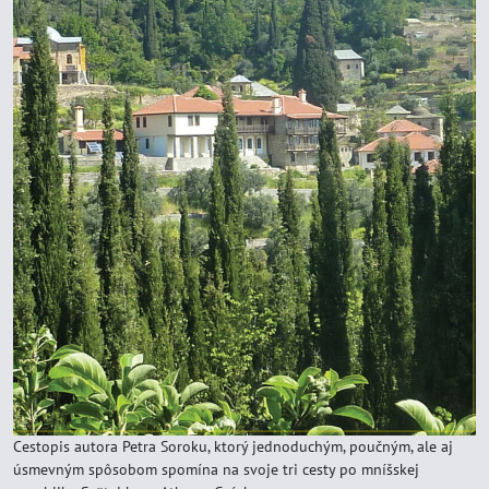
Cestopis autora Petra Soroku, ktorý jednoduchým, poučným, ale aj
úsmevným spôsobom spomína na svoje tri cesty po mníšskej