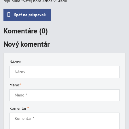
republike Svätej hore Athos v Grécku.
Späť na príspevok
Komentáre (0)
Nový komentár
Názov:
Meno:
*
Komentár:
*