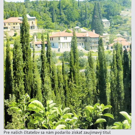
Pre našich čitateľov sa nám podarilo získať zaujímavý titul