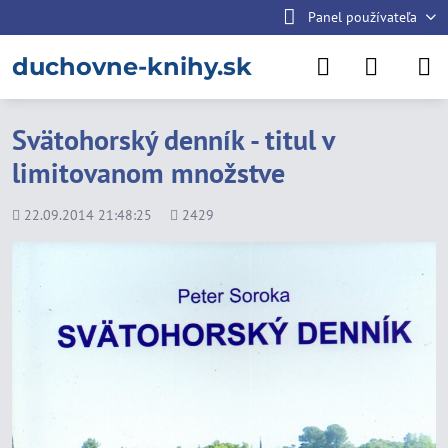
Panel používateľa
duchovne-knihy.sk
Svätohorský denník - titul v
limitovanom množstve
Pridané
Počet
22.09.2014 21:48:25
2429
zobrazení