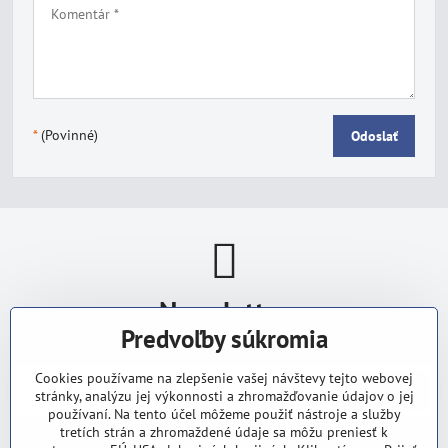
*
(Povinné)
Odoslať
Newsletter
Predvoľby súkromia
Odoberať naše novinky:
Cookies používame na zlepšenie vašej návštevy tejto webovej
Odoberať
stránky, analýzu jej výkonnosti a zhromažďovanie údajov o jej
používaní. Na tento účel môžeme použiť nástroje a služby
tretích strán a zhromaždené údaje sa môžu preniesť k