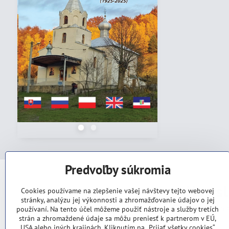
Predvoľby súkromia
Newsl
Cookies používame na zlepšenie vašej návštevy tejto webovej
stránky, analýzu jej výkonnosti a zhromažďovanie údajov o jej
Odoberať na
používaní. Na tento účel môžeme použiť nástroje a služby tretích
strán a zhromaždené údaje sa môžu preniesť k partnerom v EÚ,
USA alebo iných krajinách. Kliknutím na „Prijať všetky cookies“