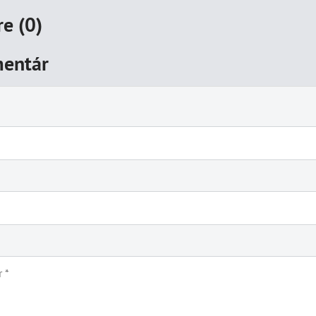
e (0)
entár