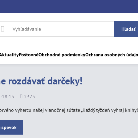
Hľadať
Aktuality
Poštovné
Obchodné podmienky
Ochrana osobných údaj
e rozdávať darčeky!
Počet
:18:15
2375
zobrazení
vého výhercu našej vianočnej súťaže „Každý týždeň vyhraj knihy!"
ríspevok