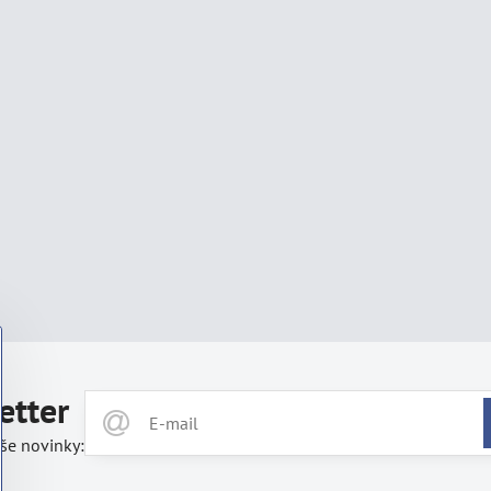
etter
še novinky: