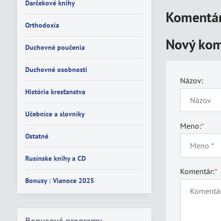
Darčekové knihy
Komentár
Orthodoxia
Nový kom
Duchovné poučenia
Duchovné osobnosti
Názov:
História kresťanstva
Učebnice a slovníky
Meno:
*
Ostatné
Rusínske knihy a CD
Komentár:
*
Bonusy : Vianoce 2025
Bonusové programy