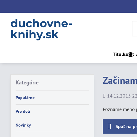
duchovne-
knihy.sk
Titulka
Začínam
Kategórie
Pridané
14.12.2015 22
Populárne
Poznáme meno pr
Pre deti
Novinky
Späť na p