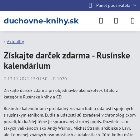
Panel používateľa
duchovne-knihy.sk
Aktuality
Získajte darček zdarma - Rusínske
kalendárium
Pridané
Počet
12.11.2021 15:01:50
1020
zobrazení
Získajte darček zdarma pri objednávke akéhokoľvek titulu z
kategórie Rusínske knihy a CD.
Rusínske kalendárium - prehľadný zoznam ľudí a udalostí spojených
s rusínskym etnikom. Ľudia a udalosti sú zoradené v chronologickom
poradí, ku každej téme je spracovaný stručný popis. Dozviete sa o
takých velikánoch ako Andy Warhol, Michal Strank, arcibiskup Lavr,
ale i o menej známych osobnostiach a udalostiach. Túto knihu máte