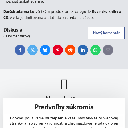
možnosť získať zdarma.
Darček zdarma
ku všetkým produktom z kategórie
Rusínske knihy a
CD
. Akcia je limitovaná a platí do vypredania zásob.
Diskusia
Nový komentár
(0 komentárov)
Facebook
Twitter
Bluesky
Pinterest
Reddit
LinkedIn
WhatsApp
E-
mail
Newsletter
Predvoľby súkromia
Odoberať naše novinky:
Cookies používame na zlepšenie vašej návštevy tejto webovej
Odoberať
stránky, analýzu jej výkonnosti a zhromažďovanie údajov o jej