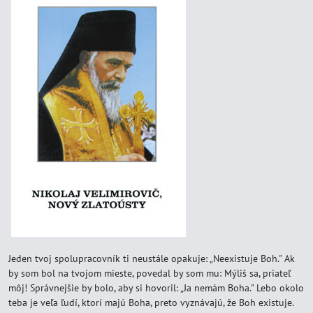
Jeden tvoj spolupracovník ti neustále opakuje: „Neexistuje Boh." Ak
by som bol na tvojom mieste, povedal by som mu: Mýliš sa, priateľ
môj! Správnejšie by bolo, aby si hovoril: „Ja nemám Boha." Lebo okolo
teba je veľa ľudí, ktorí majú Boha, preto vyznávajú, že Boh existuje.