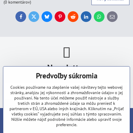
(0 komentárov)
Facebook
Twitter
Bluesky
Pinterest
Reddit
LinkedIn
WhatsApp
E-
mail
Newsletter
Predvoľby súkromia
Odoberať naše novinky:
Cookies používame na zlepšenie vašej návštevy tejto webovej
Odoberať
stránky, analýzu jej výkonnosti a zhromažďovanie údajov o jej
používaní. Na tento účel môžeme použiť nástroje a služby
tretích strán a zhromaždené údaje sa môžu preniesť k
partnerom v EÚ, USA alebo iných krajinách. Kliknutím na „Prijať
všetky cookies“ vyjadrujete svoj súhlas s týmto spracovaním.
Nižšie môžete nájsť podrobné informácie alebo upraviť svoje
V dobe, keď všade vládne zhon a stres, je načase zastaviť sa a
preferencie.
zamyslieť sa, či žijeme správne. Prinášame Vám knihy, ktoré Vám
možno prinesú odpovede, hodnoty a nový nahľad na život.