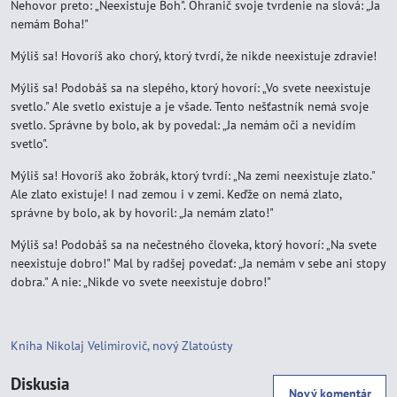
Nehovor preto: „Neexistuje Boh". Ohranič svoje tvrdenie na slová: „Ja
nemám Boha!"
Mýliš sa! Hovoríš ako chorý, ktorý tvrdí, že nikde neexistuje zdravie!
Mýliš sa! Podobáš sa na slepého, ktorý hovorí: „Vo svete neexistuje
svetlo." Ale svetlo existuje a je všade. Tento nešťastník nemá svoje
svetlo. Správne by bolo, ak by povedal: „Ja nemám oči a nevidím
svetlo".
Mýliš sa! Hovoríš ako žobrák, ktorý tvrdí: „Na zemi neexistuje zlato."
Ale zlato existuje! I nad zemou i v zemi. Keďže on nemá zlato,
správne by bolo, ak by hovoril: „Ja nemám zlato!"
Mýliš sa! Podobáš sa na nečestného človeka, ktorý hovorí: „Na svete
neexistuje dobro!" Mal by radšej povedať: „Ja nemám v sebe ani stopy
dobra." A nie: „Nikde vo svete neexistuje dobro!"
Kniha Nikolaj Velimirovič, nový Zlatoústy
Diskusia
Nový komentár