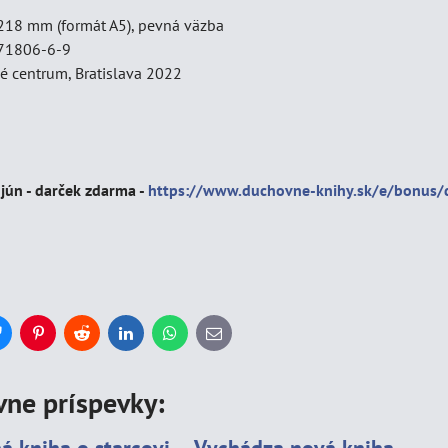
218 mm (formát A5), pevná väzba
71806-6-9
ké centrum, Bratislava 2022
 jún - darček zdarma -
https://www.duchovne-knihy.sk/e/bonus/d
Bluesky
Pinterest
Reddit
LinkedIn
WhatsApp
E-
mail
vne príspevky: