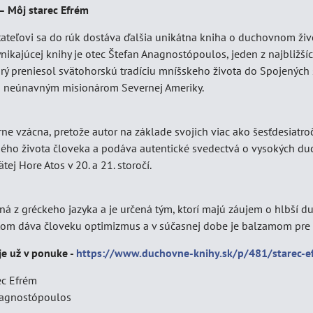
– Môj starec Efrém
ateľovi sa do rúk dostáva ďalšia unikátna kniha o duchovnom živ
ynikajúcej knihy je otec Štefan Anagnostópoulos, jeden z najbliž
orý preniesol svätohorskú tradíciu mníšskeho života do Spojených
a neúnavným misionárom Severnej Ameriky.
ne vzácna, pretože autor na základe svojich viac ako šesťdesiatr
ého života človeka a podáva autentické svedectvá o vysokých duc
ej Hore Atos v 20. a 21. storočí.
ná z gréckeho jazyka a je určená tým, ktorí majú záujem o hlbší 
tom dáva človeku optimizmus a v súčasnej dobe je balzamom pre 
je už v ponuke -
https://www.duchovne-knihy.sk/p/481/starec-e
ec Efrém
nagnostópoulos