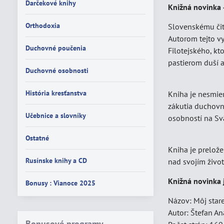
Darčekové knihy
Knižná novinka 
Orthodoxia
Slovenskému čit
Autorom tejto v
Duchovné poučenia
Filotejského, kt
pastierom duší 
Duchovné osobnosti
História kresťanstva
Kniha je nesmier
zákutia duchovn
Učebnice a slovníky
osobností na Svät
Ostatné
Kniha je prelože
Rusínske knihy a CD
nad svojím živo
Knižná novinka 
Bonusy : Vianoce 2025
Názov: Môj star
Autor: Štefan A
Bonusové programy