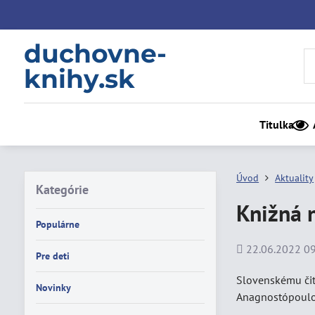
duchovne-
knihy.sk
Titulka
Úvod
Aktuality
Kategórie
Knižná n
Populárne
Pridané
22.06.2022 09
Pre deti
Slovenskému čit
Novinky
Anagnostópoulos