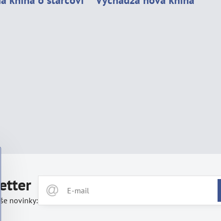
á kniha o starcovi
Vychádza nová kniha
etter
še novinky: