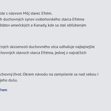
ote s názvom Môj starec Efrém.
ších duchovných synov svätohorského starca Efréma
 štátov amerických a Kanady, kde sa stal obľúbeným
očných skúseností duchovného otca odhaľuje najtajnejšie
hovných stavoch starca Efréma, jednej z najväčších
duchovný život. Okrem návodu na zamyslenie sa nad sebou i
jeho dušu.
frem