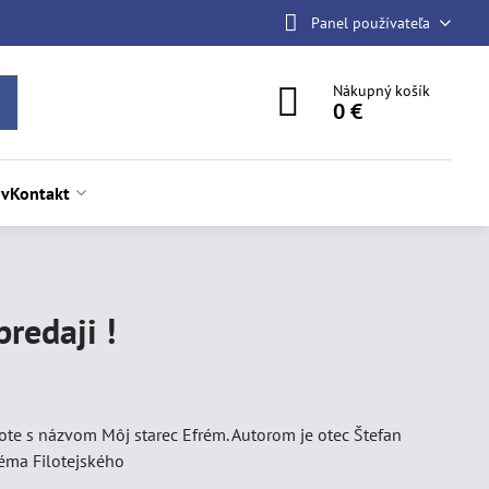
Panel používateľa
Nákupný košík
0 €
ov
Kontakt
redaji !
te s názvom Môj starec Efrém. Autorom je otec Štefan
éma Filotejského