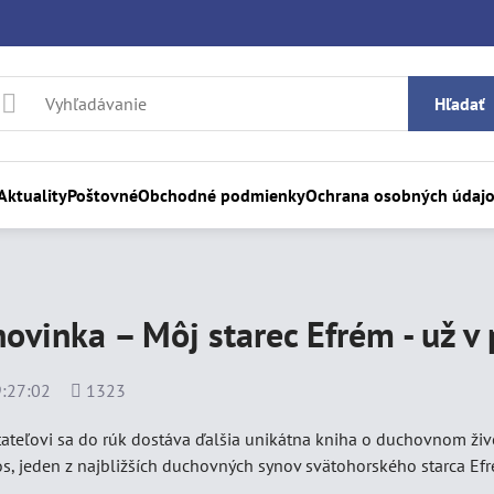
Hľadať
Aktuality
Poštovné
Obchodné podmienky
Ochrana osobných údaj
ovinka – Môj starec Efrém - už v p
Počet
:27:02
1323
zobrazení
ateľovi sa do rúk dostáva ďalšia unikátna kniha o duchovnom živo
, jeden z najbližších duchovných synov svätohorského starca Efr