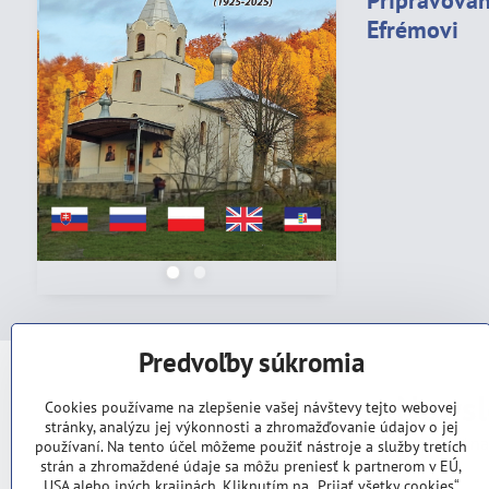
Pripravovan
Efrémovi
Predvoľby súkromia
Newsl
Cookies používame na zlepšenie vašej návštevy tejto webovej
stránky, analýzu jej výkonnosti a zhromažďovanie údajov o jej
Odoberať na
používaní. Na tento účel môžeme použiť nástroje a služby tretích
strán a zhromaždené údaje sa môžu preniesť k partnerom v EÚ,
USA alebo iných krajinách. Kliknutím na „Prijať všetky cookies“