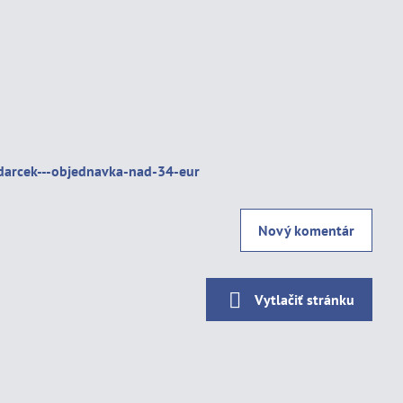
arcek---objednavka-nad-34-eur
Nový komentár
Vytlačiť stránku