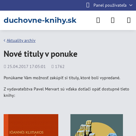
Panel používateľa
duchovne-knihy.sk
Aktuality archiv
Nové tituly v ponuke
Pridané
Počet
25.04.2017 17:05:01
1762
zobrazení
Ponúkame Vám možnosť zakúpiť si tituly, ktoré boli vypredané.
Z vydavateľstva Pavel Mervart sú vďaka dotlači opäť dostupné tieto
knihy: