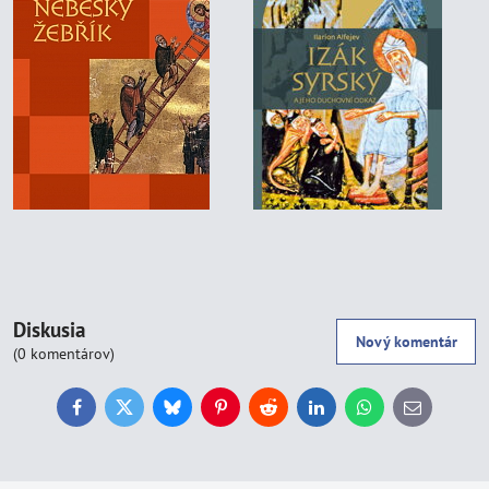
Diskusia
Nový komentár
(0 komentárov)
Facebook
Twitter
Bluesky
Pinterest
Reddit
LinkedIn
WhatsApp
E-
mail