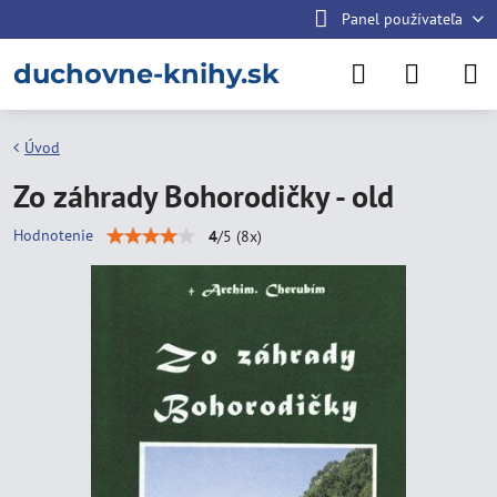
Panel používateľa
duchovne-knihy.sk
Úvod
Zo záhrady Bohorodičky - old
Hodnotenie
4
/
5
(
8
x)