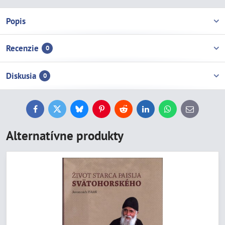
Popis
Recenzie
0
Diskusia
0
Facebook
Twitter
Bluesky
Pinterest
Reddit
LinkedIn
WhatsApp
E-
mail
Alternatívne produkty