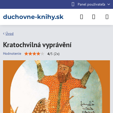
Panel používateľa
duchovne-knihy.sk
Úvod
Kratochvilná vyprávění
Hodnotenie
4
/
5
(
2
x)