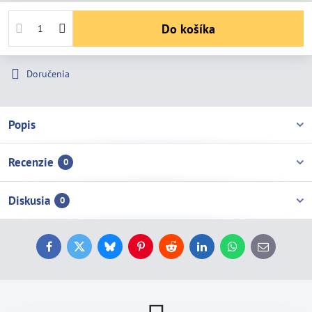
Do košíka
Doručenia
Popis
Recenzie
0
Diskusia
0
Facebook
Twitter
Bluesky
Pinterest
Reddit
LinkedIn
WhatsApp
E-
mail