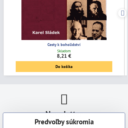
Cesty k boholidství
Skladom
8,21 €
Do košíka
Newsletter
Predvoľby súkromia
Odoberať naše novinky: