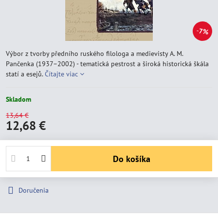
7%
Výbor z tvorby předního ruského filologa a medievisty A. M.
Pančenka (1937–2002) - tematická pestrost a široká historická škála
statí a esejů.
Čítajte viac
Skladom
13,64 €
12,68 €
Do košíka
Doručenia