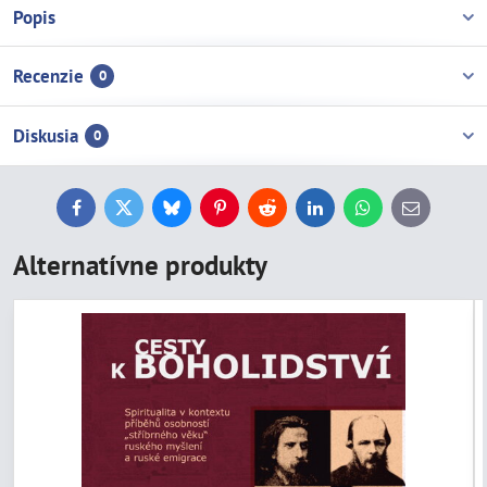
Popis
Recenzie
0
Diskusia
0
Facebook
Twitter
Bluesky
Pinterest
Reddit
LinkedIn
WhatsApp
E-
mail
Alternatívne produkty