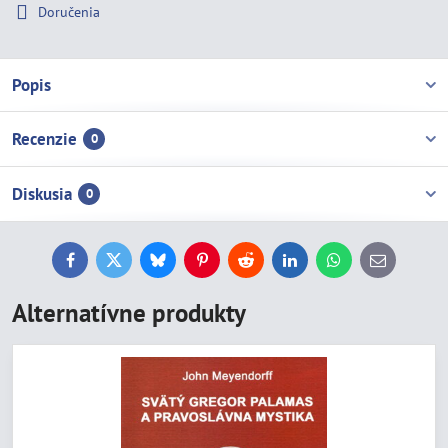
Doručenia
Popis
Recenzie
0
Diskusia
0
Facebook
Twitter
Bluesky
Pinterest
Reddit
LinkedIn
WhatsApp
E-
mail
Alternatívne produkty