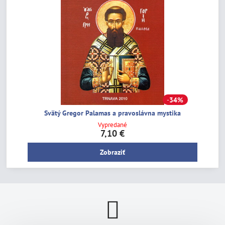
34%
Svätý Gregor Palamas a pravoslávna mystika
Vypredané
7,10 €
Zobraziť