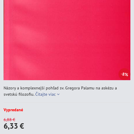
8%
Názory a komplexnejší pohľad sv. Gregora Palamu na askézu a
svetskú filozofiu.
Čítajte viac
Vypredané
6,88 €
6,33 €