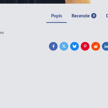
Popis
Recenzie
0
ios
Facebook
Twitter
Bluesky
Pinterest
Reddit
L