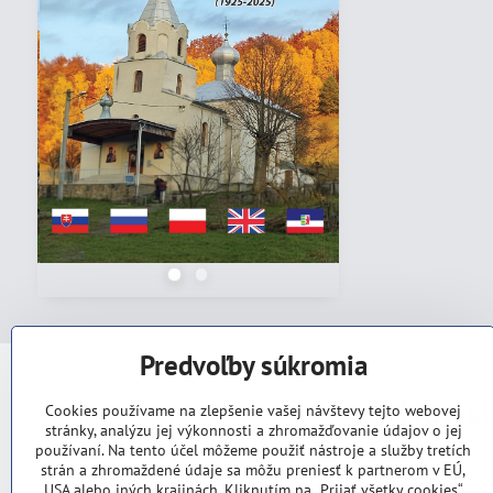
Predvoľby súkromia
Newsl
Cookies používame na zlepšenie vašej návštevy tejto webovej
stránky, analýzu jej výkonnosti a zhromažďovanie údajov o jej
Odoberať na
používaní. Na tento účel môžeme použiť nástroje a služby tretích
strán a zhromaždené údaje sa môžu preniesť k partnerom v EÚ,
USA alebo iných krajinách. Kliknutím na „Prijať všetky cookies“