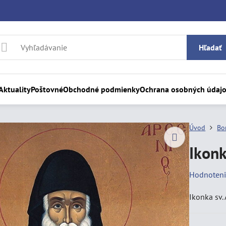
Hľadať
Aktuality
Poštovné
Obchodné podmienky
Ochrana osobných údaj
Úvod
Bo
Ikonk
Hodnoten
Ikonka sv.