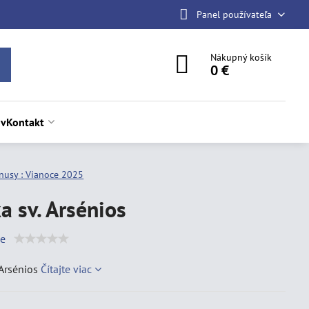
Panel používateľa
Nákupný košík
0 €
ov
Kontakt
nusy : Vianoce 2025
a sv. Arsénios
ie
 Arsénios
Čítajte viac