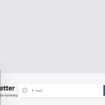
etter
še novinky: