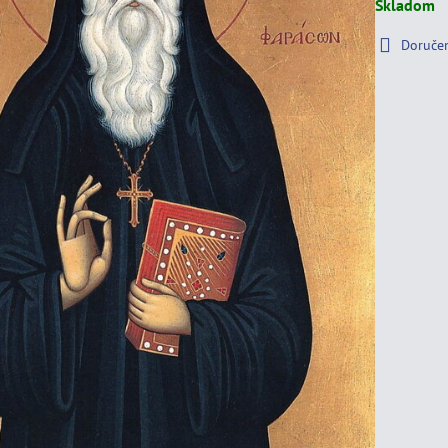
Skladom
Doruče