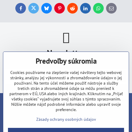
Facebook
Twitter
Bluesky
Pinterest
Reddit
LinkedIn
WhatsApp
E-
mail
Newsletter
Predvoľby súkromia
Odoberať naše novinky:
Cookies používame na zlepšenie vašej návštevy tejto webovej
Odoberať
stránky, analýzu jej výkonnosti a zhromažďovanie údajov o jej
používaní. Na tento účel môžeme použiť nástroje a služby
tretích strán a zhromaždené údaje sa môžu preniesť k
partnerom v EÚ, USA alebo iných krajinách. Kliknutím na „Prijať
všetky cookies“ vyjadrujete svoj súhlas s týmto spracovaním.
Nižšie môžete nájsť podrobné informácie alebo upraviť svoje
V dobe, keď všade vládne zhon a stres, je načase zastaviť sa a
preferencie.
zamyslieť sa, či žijeme správne. Prinášame Vám knihy, ktoré Vám
možno prinesú odpovede, hodnoty a nový nahľad na život.
Zásady ochrany osobných údajov