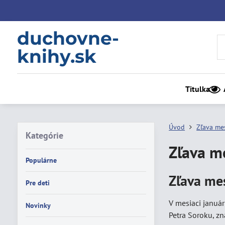
duchovne-
knihy.sk
Titulka
Úvod
Zľava me
Kategórie
Zľava m
Populárne
Zľava mes
Pre deti
V mesiaci januá
Novinky
Petra Soroku, z