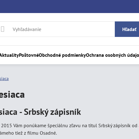
Hľadať
Aktuality
Poštovné
Obchodné podmienky
Ochrana osobných údaj
siaca
esiaca
iaca - Srbský zápisník
r 2015 Vám ponúkame špeciálnu zľavu na titul Srbský zápisník od 
námeho tiež z filmu Osadné.