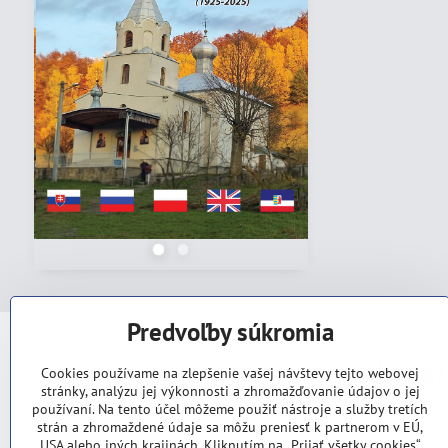
Predvoľby súkromia
Newsl
Cookies používame na zlepšenie vašej návštevy tejto webovej
stránky, analýzu jej výkonnosti a zhromažďovanie údajov o jej
Odoberať na
používaní. Na tento účel môžeme použiť nástroje a služby tretích
strán a zhromaždené údaje sa môžu preniesť k partnerom v EÚ,
USA alebo iných krajinách. Kliknutím na „Prijať všetky cookies“