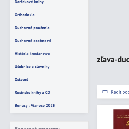
Darčekové knihy
Orthodoxia
Duchovné poučenia
Duchovné osobnosti
História kresťanstva
zľava-duc
Učebnice a slovníky
Ostatné
Radiť po
Rusínske knihy a CD
Bonusy : Vianoce 2025
Bonusové programy