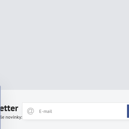
etter
še novinky: