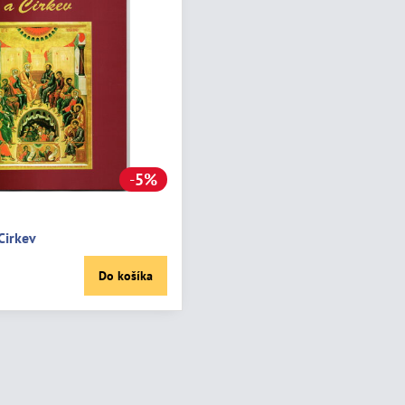
5%
Cirkev
Do košíka