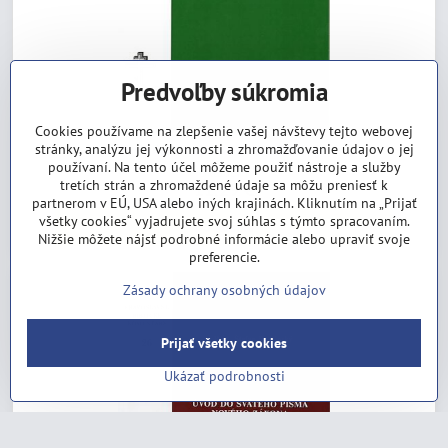
Predvoľby súkromia
Cookies používame na zlepšenie vašej návštevy tejto webovej
stránky, analýzu jej výkonnosti a zhromažďovanie údajov o jej
Prvý list sv. apoštola Jána Teológa
používaní. Na tento účel môžeme použiť nástroje a služby
Skladom
tretích strán a zhromaždené údaje sa môžu preniesť k
11,29 €
partnerom v EÚ, USA alebo iných krajinách. Kliknutím na „Prijať
všetky cookies“ vyjadrujete svoj súhlas s týmto spracovaním.
Do košíka
Nižšie môžete nájsť podrobné informácie alebo upraviť svoje
preferencie.
Zásady ochrany osobných údajov
Prijať všetky cookies
Ukázať podrobnosti