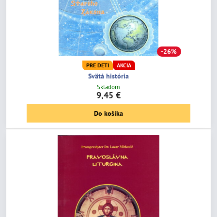
26%
PRE DETI
AKCIA
Svätá história
Skladom
9,45 €
Do košíka