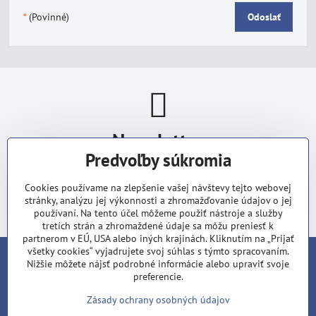
*
(Povinné)
Odoslať
Newsletter
Predvoľby súkromia
Odoberať naše novinky:
Cookies používame na zlepšenie vašej návštevy tejto webovej
Odoberať
stránky, analýzu jej výkonnosti a zhromažďovanie údajov o jej
používaní. Na tento účel môžeme použiť nástroje a služby
tretích strán a zhromaždené údaje sa môžu preniesť k
partnerom v EÚ, USA alebo iných krajinách. Kliknutím na „Prijať
všetky cookies“ vyjadrujete svoj súhlas s týmto spracovaním.
Nižšie môžete nájsť podrobné informácie alebo upraviť svoje
V dobe, keď všade vládne zhon a stres, je načase zastaviť sa a
preferencie.
zamyslieť sa, či žijeme správne. Prinášame Vám knihy, ktoré Vám
možno prinesú odpovede, hodnoty a nový nahľad na život.
Zásady ochrany osobných údajov