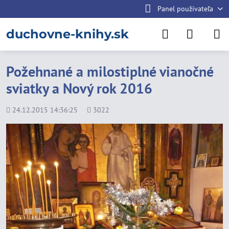
Panel používateľa
duchovne-knihy.sk
Požehnané a milostiplné vianočné
sviatky a Nový rok 2016
Pridané
Počet
24.12.2015 14:36:25
3022
zobrazení