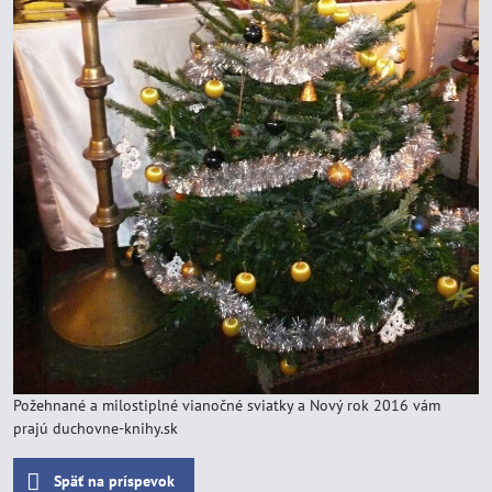
Požehnané a milostiplné vianočné sviatky a Nový rok 2016 vám
prajú duchovne-knihy.sk
Späť na príspevok