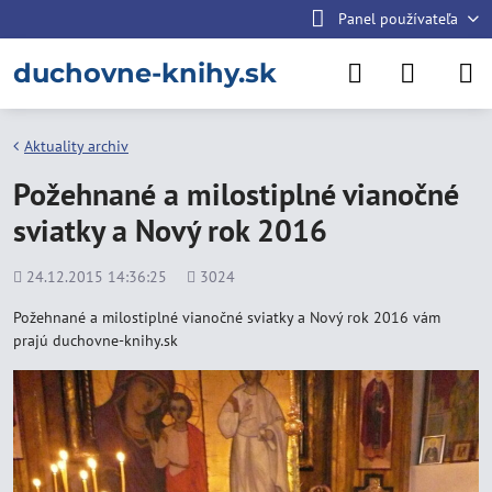
Panel používateľa
duchovne-knihy.sk
Aktuality archiv
Požehnané a milostiplné vianočné
sviatky a Nový rok 2016
Pridané
Počet
24.12.2015 14:36:25
3024
zobrazení
Požehnané a milostiplné vianočné sviatky a Nový rok 2016 vám
prajú duchovne-knihy.sk