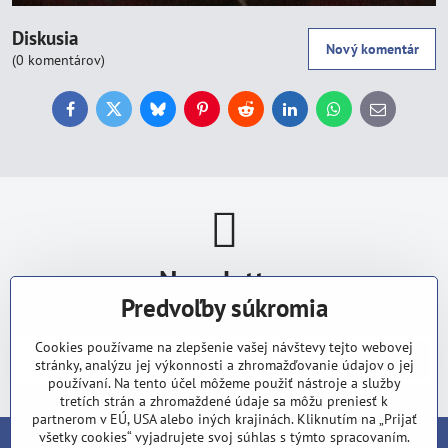
Diskusia
Nový komentár
(0 komentárov)
Facebook
Twitter
Bluesky
Pinterest
Reddit
LinkedIn
WhatsApp
E-
mail
Newsletter
Predvoľby súkromia
Odoberať naše novinky:
Cookies používame na zlepšenie vašej návštevy tejto webovej
Odoberať
stránky, analýzu jej výkonnosti a zhromažďovanie údajov o jej
používaní. Na tento účel môžeme použiť nástroje a služby
tretích strán a zhromaždené údaje sa môžu preniesť k
partnerom v EÚ, USA alebo iných krajinách. Kliknutím na „Prijať
všetky cookies“ vyjadrujete svoj súhlas s týmto spracovaním.